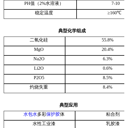
PH值（2%水溶液）
7-10
稳定温度
≥160℃
典型化学组成
二氧化硅
55.8%
MgO
20.4%
Na2O
6.3%
Li2O
0.6%
P2O5
8.5%
灼烧失重
8.4%
典型应用
水包水
多彩
保护胶
体
粘合剂
水性工业漆
乳胶漆