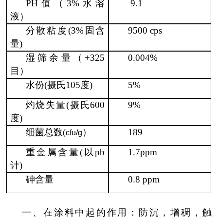
PH值（3%水溶
9.1
液）
分散粘度(3%固含
9500 cps
量)
湿筛余量（+325
0.004%
目）
水份(摄氏105度)
5%
灼烧失量(摄氏600
9%
度)
细菌总数(
）
189
cfu
/g
重金属含量(以pb
1.7ppm
计)
砷含量
0.8 ppm
一、在涂料中起的作用：防沉，增稠，触