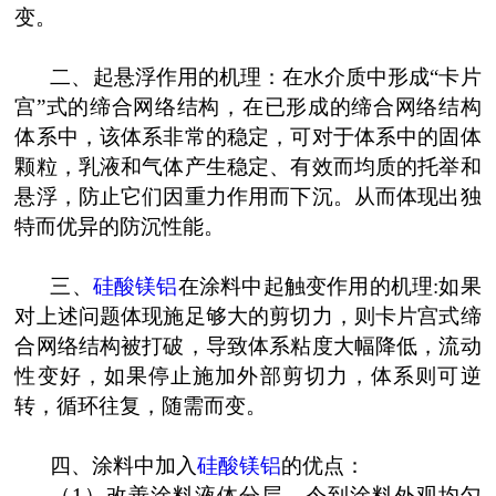
变。
二、起悬浮作用的机理：在水介质中形成“卡片
宫”式的缔合网络结构，在已形成的缔合网络结构
体系中，该体系非常的稳定，可对于体系中的固体
颗粒，乳液和气体产生稳定、有效而均质的托举和
悬浮，防止它们因重力作用而下沉。从而体现出独
特而优异的防沉性能。
三、
硅酸镁铝
在涂料中起触变作用的机理:
如果
对上述问题体现施足够大的剪切力，则卡片宫式缔
合网络结构被打破，导致体系粘度大幅降低，流动
性变好，如果停止施加外部剪切力，体系则可逆
转，循环往复，随需而变。
四、涂料中加入
硅酸镁铝
的优点：
（1
）改善涂料液体分层，令到涂料外观均匀