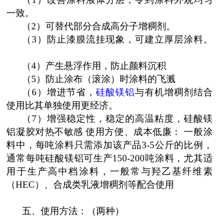
一致。
（2
）可替代部分合成高分子增稠剂。
（3
）防止漆膜流挂现象，可建立厚层涂料。
（4
）产生悬浮作用，防止颜料沉积
（5
）防止涂布（滚涂）时涂料的飞溅
（6
）增进节省，
硅酸镁铝
与有机增稠剂结合
使用比其单独使用更经济。
（7
）增强稳定性，稳定的高温粘度，硅酸镁
铝凝胶对热不敏感 使用方便、成本低廉： 一般涂
料中，每吨涂料只需添加该产品3-5
公斤的比例，
通常每吨硅酸镁铝可生产150-200
吨涂料，尤其适
用于生产高中档涂料，一般常与羟乙基纤维素
（HEC
）、合成类乳液增稠剂等配合使用
五、使用方法：（两种）