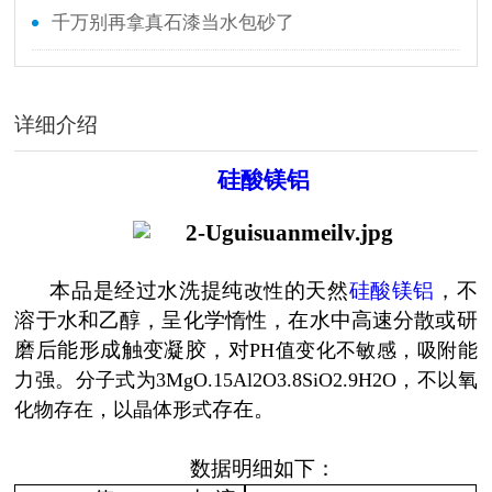
千万别再拿真石漆当水包砂了
详细介绍
硅酸镁铝
本品是经过水洗提纯
的天然
硅酸镁铝
，不
改性
溶于水和乙醇，呈化学惰性，在水中高速分散或研
磨后能形成触变凝胶，对
PH值变化不敏感，吸附能
力强。分子式为3MgO.15Al2O3.8SiO2.9H2O，不以氧
存在。
化物存在，以晶体形式
数据明细如下：