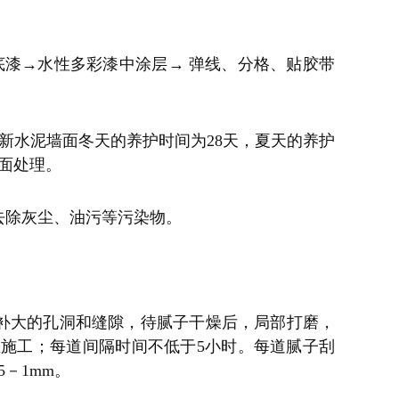
底漆→水性多彩漆中涂层→ 弹线、分格、贴胶带
新水泥墙面冬天的养护时间为28天，夏天的养护
基面处理。
去除灰尘、油污等污染物。
补大的孔洞和缝隙，待腻子干燥后，局部打磨，
以上施工；每道间隔时间不低于5小时。每道腻子刮
－1mm。