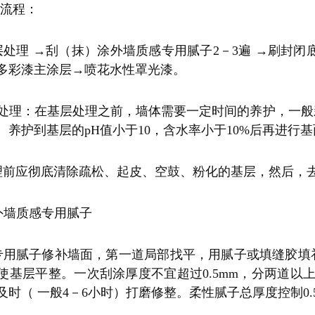
艺流程：
层处理
→刮（抹）涂外墙质感专用腻子2－3遍 →刷封闭
多彩漆主涂层→喷花水性罩光漆。
面处理：在基层处理之前，墙体需要一定时间的养护，一般
天。养护到基层的pH值小于10，含水率小于10%后再进行
理前应彻底清除疏松、起皮、空鼓、粉化的基层，然后，
涂外墙质感专用腻子
专用腻子修补墙面，第一道局部找平，用腻子或填缝胶填
使基层平整。一次刮涂厚度不宜超过
0.5mm，分两道
时（ 一般4－6小时）打磨修整。柔性腻子总厚度控制0.5