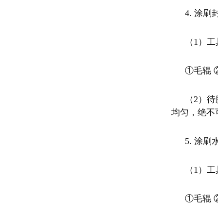
4. 涂
（
1）
①毛辊 
（
2）
均匀，绝不
5. 涂
（
1）
①毛辊 