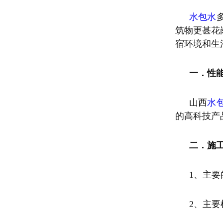
水包水
筑物更甚花
宿环境和生
一．性
山西
水
的高科技产
二．施
1、主
2、主要