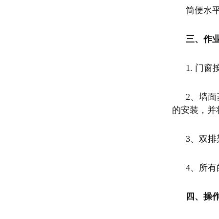
简便水
三、作
1. 门
2、墙
的安装，并
3、双排
4、所
四、操