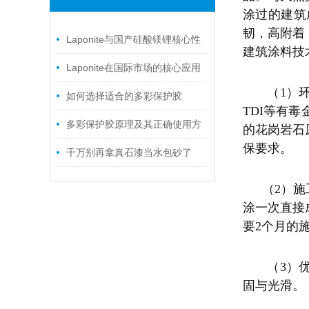
涂过的建筑
韧，高附着
‌Laponite与国产硅酸镁锂核心性
建筑涂料技
能对比
Laponite在国际市场的核心应用
（
1）
领域
如何选择适合的多彩保护胶
TDI等有
多彩保护胶原理及其正确使用方
的花岗岩石
保要求。
法
千万别再拿真石漆当水包砂了
（
2）
涂一次直接
要2个月的
（
3）
固与光滑。