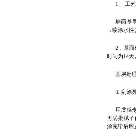
1、 工
墙面基
→喷涂水性
2．基
时间为14
基层处
3. 刮
用质感
再满批腻子
涂完毕后应及